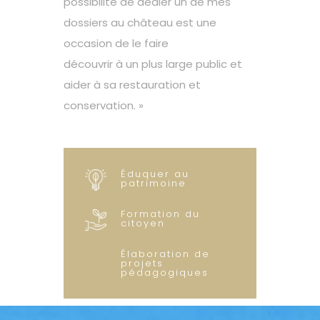
possibilité de dédier un de mes
dossiers au château est une
occasion de le faire
découvrir à un plus large public et
aider à sa restauration et
conservation. »
Éduquer au
patrimoine
Formation du
citoyen
Élaboration de
projets
pédagogiques