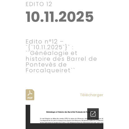
EDITO 12
10.11.2025
Edito n°12 –
`{`10.11.2025`}` :
``Généalogie et
histoire des Barrel de
Pontevès de
Forcalqueiret``
Télécharger