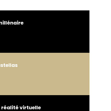
millénaire
stellas
réalité virtuelle