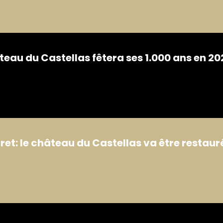
eau du Castellas fêtera ses 1.000 ans en 20
et: le château du Castellas va être restaur